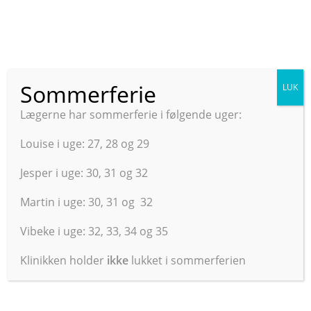
Sommerferie
LUK
Værd at vide
Lægerne har sommerferie i følgende uger:
Værd at vide
Louise i uge: 27, 28 og 29
Jesper i uge: 30, 31 og 32
Sæsonvaccination 2025
:
Martin i uge: 30, 31 og 32
Der er øget risiko for at blive alvorligt syg af influenza hvis
Vibeke i uge: 32, 33, 34 og 35
man er ældre, har en kronisk sygdom, er svært overvægtig
eller gravid. Derfor anbefaler Sundhedsstyrelsen
Klinikken holder
ikke
lukket i sommerferien
at vaccinere mod influenza ved disse patientkategorier.
Der er
gratis
influenzavaccination for førtidspensionister,