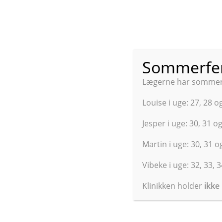
Sommerfer
Opret
Lægerne har sommerfe
Louise i uge: 27, 28 o
Jesper i uge: 30, 31 o
Oprettelse i vores system til børn under 15 år eller fo
Martin i uge: 30, 31 
Vibeke i uge: 32, 33, 
Ønsker du oprettelse på vegne af dit barn under 15 år e
vores telefontid mellem 9-12.30.
Klinikken holder
ikke
Herefter kan du logge ind i vores system:
Vælg feltet under MIT id login hvor der står: Log ind 