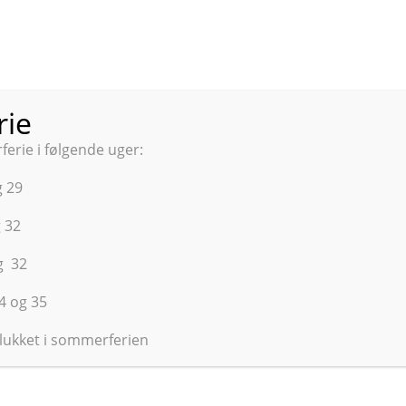
Forside
Hvem er vi?
Genvej til hurtig
ie
telse af børn u/15 år & ældre familiemedle
rie i følgende uger:
Oprettelse af børn u/15 år & ældre familiemedlemmer.
g 29
g 32
rældre til ældre familiemedlemmer.
og 32
34 og 35
ller ældre familiemedlemmer kan du kontakte vores sekretær i
lukket i sommerferien
med adgangskode