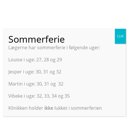
Sommerferie
LUK
Kontaktinformationer
Lægerne har sommerferie i følgende uger:
Kontaktinformationer
Louise i uge: 27, 28 og 29
Jesper i uge: 30, 31 og 32
Familielægerne Helsingør
Martin i uge: 30, 31 og 32
Birkedalsvej 35 S, 1 sal tv
Vibeke i uge: 32, 33, 34 og 35
3000 Helsingør
Klinikken holder
ikke
lukket i sommerferien
Tlf. 49 21 20 89
I tilfælde af AKUT uopsættelig sygdom mellem 12-16 ring